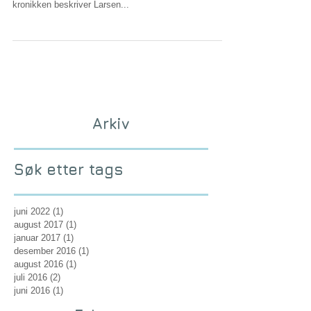
menneske”.
Leste du kronikken til Vetle Lid Larsen “Hvorfor jeg
flykter fra yngre leger” i Aftenposten i uken som gikk? I
kronikken beskriver Larsen...
Arkiv
Søk etter tags
juni 2022
(1)
1 innlegg
august 2017
(1)
1 innlegg
januar 2017
(1)
1 innlegg
desember 2016
(1)
1 innlegg