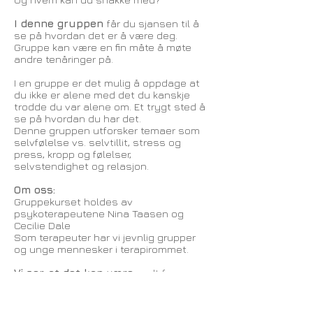
I denne gruppen
får du sjansen til å
se på hvordan det er å være deg.
Gruppe kan være en fin måte å møte
andre tenåringer på.
I en gruppe er det mulig å oppdage at
du ikke er alene med det du kanskje
trodde du var alene om. Et trygt sted å
se på hvordan du har det.
Denne gruppen utforsker temaer som
selvfølelse vs. selvtillit, stress og
press, kropp og følelser,
selvstendighet og relasjon.
Om oss:
Gruppekurset holdes av
psykoterapeutene Nina Taasen og
Cecilie Dale
Som terapeuter har vi jevnlig grupper
og unge mennesker i terapirommet.
Vi ser at det kan være
godt for unge
mennesker med et eget sted å dele
det de er opptatt av.
Et sted å snakke med en